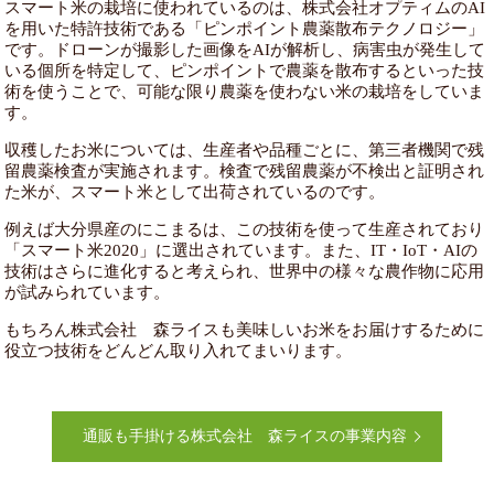
スマート米の栽培に使われているのは、株式会社オプティムのAI
を用いた特許技術である「ピンポイント農薬散布テクノロジー」
です。ドローンが撮影した画像をAIが解析し、病害虫が発生して
いる個所を特定して、ピンポイントで農薬を散布するといった技
術を使うことで、可能な限り農薬を使わない米の栽培をしていま
す。
収穫したお米については、生産者や品種ごとに、第三者機関で残
留農薬検査が実施されます。検査で残留農薬が不検出と証明され
た米が、スマート米として出荷されているのです。
例えば大分県産のにこまるは、この技術を使って生産されており
「スマート米2020」に選出されています。また、IT・IoT・AIの
技術はさらに進化すると考えられ、世界中の様々な農作物に応用
が試みられています。
もちろん株式会社 森ライスも美味しいお米をお届けするために
役立つ技術をどんどん取り入れてまいります。
通販も手掛ける株式会社 森ライスの事業内容