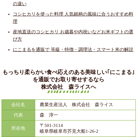
の違い
コシヒカリを使った料理 人気銘柄の風味に合うおすすめ料
理
産地直送のコシヒカリ お歳暮や内祝いなどお米ギフトの選
び方
にこまるを通販で 等級・特徴・調理法・スマート米の解説
もっちり柔らかい食べ応えのある美味しい｢にこまる｣
を通販でお取り寄せするなら
株式会社 森ライスへ
会社名
農業生産法人 株式会社 森ライス
代表
森 淳一
〒501-3114
所在地
岐阜県岐阜市芥見大船1-26-2