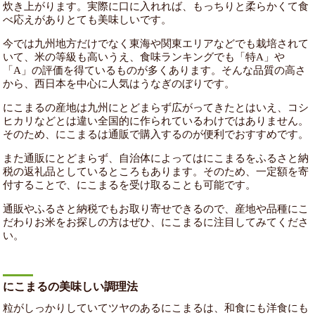
炊き上がります。実際に口に入れれば、もっちりと柔らかくて食
べ応えがありとても美味しいです。
今では九州地方だけでなく東海や関東エリアなどでも栽培されて
いて、米の等級も高いうえ、食味ランキングでも「特A」や
「A」の評価を得ているものが多くあります。そんな品質の高さ
から、西日本を中心に人気はうなぎのぼりです。
にこまるの産地は九州にとどまらず広がってきたとはいえ、コシ
ヒカリなどとは違い全国的に作られているわけではありません。
そのため、にこまるは通販で購入するのが便利でおすすめです。
また通販にとどまらず、自治体によってはにこまるをふるさと納
税の返礼品としているところもあります。そのため、一定額を寄
付することで、にこまるを受け取ることも可能です。
通販やふるさと納税でもお取り寄せできるので、産地や品種にこ
だわりお米をお探しの方はぜひ、にこまるに注目してみてくださ
い。
にこまるの美味しい調理法
粒がしっかりしていてツヤのあるにこまるは、和食にも洋食にも