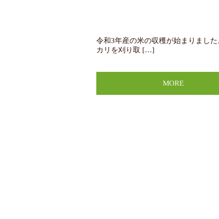
令和3年産の米の収穫が始まりました
カリを刈り取 […]
MORE