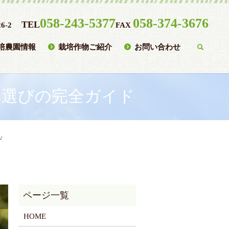
058-243-5377
058-374-3676
TEL
6-2
FAX
培農園情報
栽培作物ご紹介
お問い合わせ
searc
ト選びの完全ガイド
ド
HOME