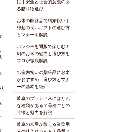
に｜安全と社会的意義のあ
る贈り物選び
お米の贈答品で結婚祝い｜
縁起の良いギフトの選び方
とマナーを解説
全
ハツシモを通販で楽しむ！
ツ
幻のお米の魅力と選び方を
見
プロが徹底解説
出産内祝いの贈答品にお米
複
がおすすめ｜選び方とマナ
ーの基本を紹介
状
岐阜のブランド米にはどん
年
な種類がある？品種ごとの
ふ
特徴と魅力を解説
に
岐阜の米屋が教える業務用
談
米の仕入れガイド｜品質と