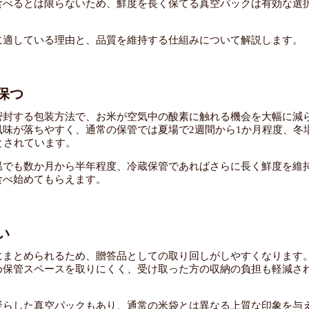
食べるとは限らないため、鮮度を長く保てる真空パックは有効な選
に適している理由と、品質を維持する仕組みについて解説します。
保つ
密封する包装方法で、お米が空気中の酸素に触れる機会を大幅に減
味が落ちやすく、通常の保管では夏場で2週間から1か月程度、冬
とされています。
温でも数か月から半年程度、冷蔵保管であればさらに長く鮮度を維
食べ始めてもらえます。
い
にまとめられるため、贈答品としての取り回しがしやすくなります
め保管スペースを取りにくく、受け取った方の収納の負担も軽減さ
凝らした真空パックもあり、通常の米袋とは異なる上質な印象を与