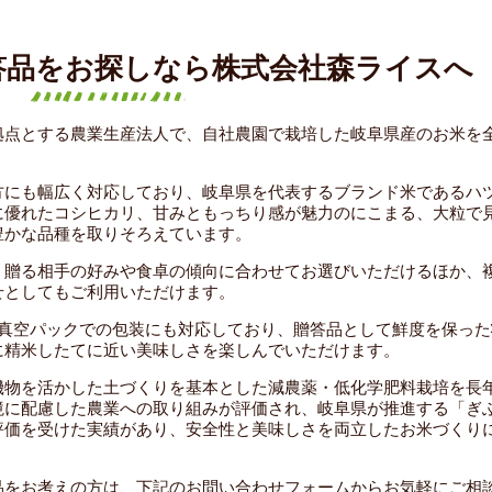
答品をお探しなら株式会社森ライスへ
拠点とする農業生産法人で、自社農園で栽培した岐阜県産のお米を
方にも幅広く対応しており、岐阜県を代表するブランド米であるハ
に優れたコシヒカリ、甘みともっちり感が魅力のにこまる、大粒で
豊かな品種を取りそろえています。
、贈る相手の好みや食卓の傾向に合わせてお選びいただけるほか、
せとしてもご利用いただけます。
や真空パックでの包装にも対応しており、贈答品として鮮度を保った
に精米したてに近い美味しさを楽しんでいただけます。
機物を活かした土づくりを基本とした減農薬・低化学肥料栽培を長
境に配慮した農業への取り組みが評価され、岐阜県が推進する「ぎ
評価を受けた実績があり、安全性と美味しさを両立したお米づくり
品をお考えの方は、下記のお問い合わせフォームからお気軽にご相