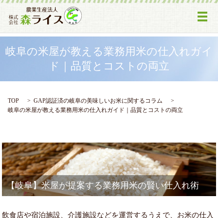
メ
岐阜の米屋が教える業務用米の仕入れガイ
ド｜品質とコストの両立
TOP
GAP認証済の岐阜の美味しいお米に関するコラム
岐阜の米屋が教える業務用米の仕入れガイド｜品質とコストの両立
【岐阜】米屋が提案する業務用米の賢い仕入れ術
飲食店や宿泊施設、介護施設などを運営するうえで、お米の仕入