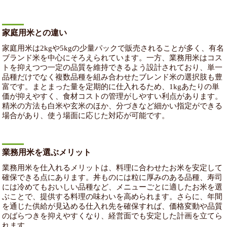
家庭用米との違い
家庭用米は2kgや5kgの少量パックで販売されることが多く、有名
ブランド米を中心にそろえられています。一方、業務用米はコス
トを抑えつつ一定の品質を維持できるよう設計されており、単一
品種だけでなく複数品種を組み合わせたブレンド米の選択肢も豊
富です。まとまった量を定期的に仕入れるため、1kgあたりの単
価が抑えやすく、食材コストの管理がしやすい利点があります。
精米の方法も白米や玄米のほか、分づきなど細かい指定ができる
場合があり、使う場面に応じた対応が可能です。
業務用米を選ぶメリット
業務用米を仕入れるメリットは、料理に合わせたお米を安定して
確保できる点にあります。丼ものには粒に厚みのある品種、寿司
には冷めてもおいしい品種など、メニューごとに適したお米を選
ぶことで、提供する料理の味わいを高められます。さらに、年間
を通じた供給が見込める仕入れ先を確保すれば、価格変動や品質
のばらつきを抑えやすくなり、経営面でも安定した計画を立てら
れます。