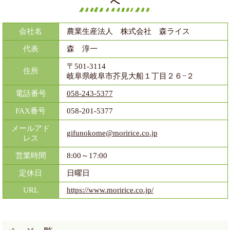
へ
会社名
農業生産法人 株式会社 森ライス
代表
森 淳一
〒501-3114
住所
岐阜県岐阜市芥見大船１丁目２６−２
電話番号
058-243-5377
FAX番号
058-201-5377
メールアド
gifunokome@moririce.co.jp
レス
営業時間
8:00～17:00
定休日
日曜日
URL
https://www.moririce.co.jp/