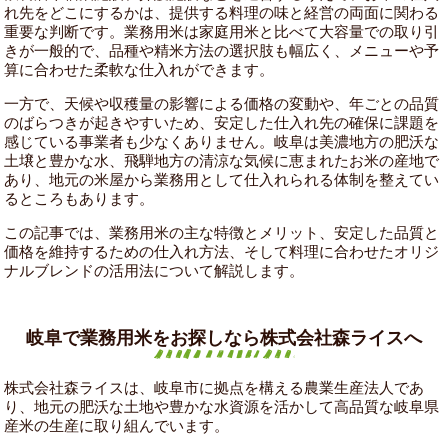
れ先をどこにするかは、提供する料理の味と経営の両面に関わる
重要な判断です。業務用米は家庭用米と比べて大容量での取り引
きが一般的で、品種や精米方法の選択肢も幅広く、メニューや予
算に合わせた柔軟な仕入れができます。
一方で、天候や収穫量の影響による価格の変動や、年ごとの品質
のばらつきが起きやすいため、安定した仕入れ先の確保に課題を
感じている事業者も少なくありません。岐阜は美濃地方の肥沃な
土壌と豊かな水、飛騨地方の清涼な気候に恵まれたお米の産地で
あり、地元の米屋から業務用として仕入れられる体制を整えてい
るところもあります。
この記事では、業務用米の主な特徴とメリット、安定した品質と
価格を維持するための仕入れ方法、そして料理に合わせたオリジ
ナルブレンドの活用法について解説します。
岐阜で業務用米をお探しなら株式会社森ライスへ
株式会社森ライスは、岐阜市に拠点を構える農業生産法人であ
り、地元の肥沃な土地や豊かな水資源を活かして高品質な岐阜県
産米の生産に取り組んでいます。