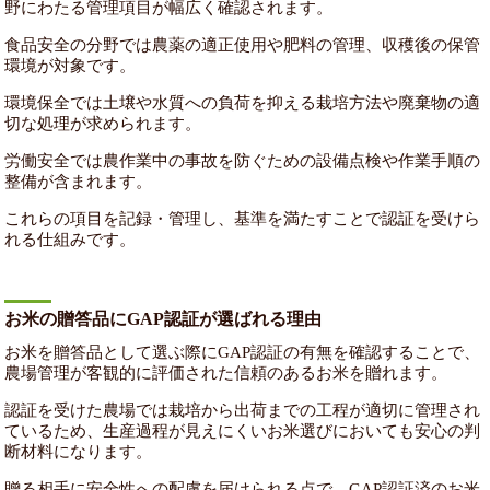
野にわたる管理項目が幅広く確認されます。
食品安全の分野では農薬の適正使用や肥料の管理、収穫後の保管
環境が対象です。
環境保全では土壌や水質への負荷を抑える栽培方法や廃棄物の適
切な処理が求められます。
労働安全では農作業中の事故を防ぐための設備点検や作業手順の
整備が含まれます。
これらの項目を記録・管理し、基準を満たすことで認証を受けら
れる仕組みです。
お米の贈答品にGAP認証が選ばれる理由
お米を贈答品として選ぶ際にGAP認証の有無を確認することで、
農場管理が客観的に評価された信頼のあるお米を贈れます。
認証を受けた農場では栽培から出荷までの工程が適切に管理され
ているため、生産過程が見えにくいお米選びにおいても安心の判
断材料になります。
贈る相手に安全性への配慮を届けられる点で、GAP認証済のお米