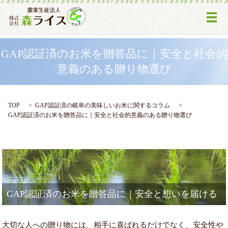
メ
GAP認証済のお米を贈答品に｜安全と社会的
意義のある贈り物選び
TOP
GAP認証済の岐阜の美味しいお米に関するコラム
GAP認証済のお米を贈答品に｜安全と社会的意義のある贈り物選び
GAP認証済のお米を贈答品に｜安全と想いを届ける
大切な人への贈り物には、相手に喜ばれるだけでなく、安全性や