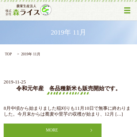
メ
2019年 11月
TOP
2019年 11月
2019-11-25
令和元年産 各品種新米も販売開始です。
8月中頃から始まりました稲刈りも11月10日で無事に終わりま
した。今月末からは蕎麦や里芋の収穫が始まり、12月 […]
MORE