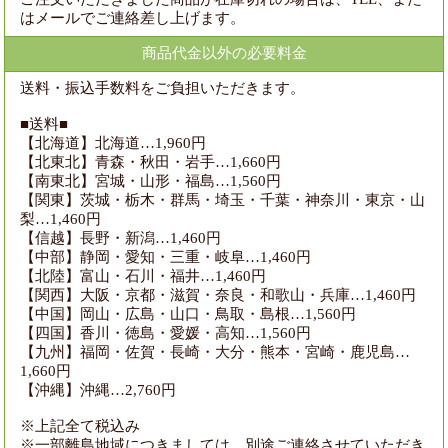
はメールでご連絡差し上げます。
商品代金以外の
必要料金
送料・振込手数料をご負担いただきます。
■送料■
【北海道】北海道…1,960円
【北東北】青森・秋田・岩手…1,660円
【南東北】宮城・山形・福島…1,560円
【関東】茨城・栃木・群馬・埼玉・千葉・神奈川・東京・山
梨…1,460円
【信越】長野・新潟…1,460円
【中部】静岡・愛知・三重・岐阜…1,460円
【北陸】富山・石川・福井…1,460円
【関西】大阪・京都・滋賀・奈良・和歌山・兵庫…1,460円
【中国】岡山・広島・山口・鳥取・島根…1,560円
【四国】香川・徳島・愛媛・高知…1,560円
【九州】福岡・佐賀・長崎・大分・熊本・宮崎・鹿児島…
1,660円
【沖縄】沖縄…2,760円
※上記全て税込み
※一部離島地域につきましては、別途ご連絡させていただき