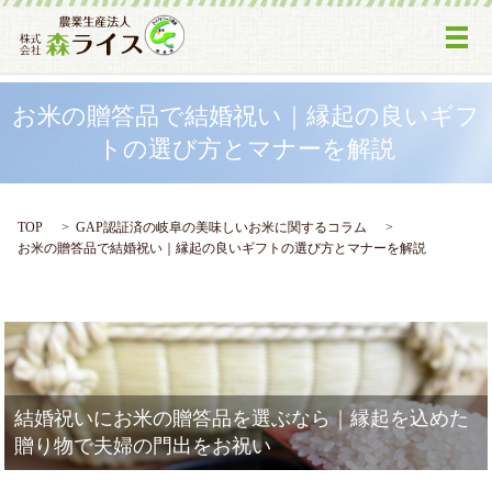
メ
お米の贈答品で結婚祝い｜縁起の良いギフ
トの選び方とマナーを解説
TOP
GAP認証済の岐阜の美味しいお米に関するコラム
お米の贈答品で結婚祝い｜縁起の良いギフトの選び方とマナーを解説
結婚祝いにお米の贈答品を選ぶなら｜縁起を込めた
贈り物で夫婦の門出をお祝い