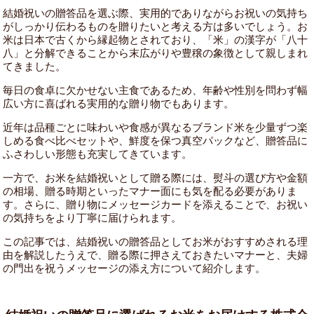
結婚祝いの贈答品を選ぶ際、実用的でありながらお祝いの気持ち
がしっかり伝わるものを贈りたいと考える方は多いでしょう。お
米は日本で古くから縁起物とされており、「米」の漢字が「八十
八」と分解できることから末広がりや豊穣の象徴として親しまれ
てきました。
毎日の食卓に欠かせない主食であるため、年齢や性別を問わず幅
広い方に喜ばれる実用的な贈り物でもあります。
近年は品種ごとに味わいや食感が異なるブランド米を少量ずつ楽
しめる食べ比べセットや、鮮度を保つ真空パックなど、贈答品に
ふさわしい形態も充実してきています。
一方で、お米を結婚祝いとして贈る際には、熨斗の選び方や金額
の相場、贈る時期といったマナー面にも気を配る必要がありま
す。さらに、贈り物にメッセージカードを添えることで、お祝い
の気持ちをより丁寧に届けられます。
この記事では、結婚祝いの贈答品としてお米がおすすめされる理
由を解説したうえで、贈る際に押さえておきたいマナーと、夫婦
の門出を祝うメッセージの添え方について紹介します。