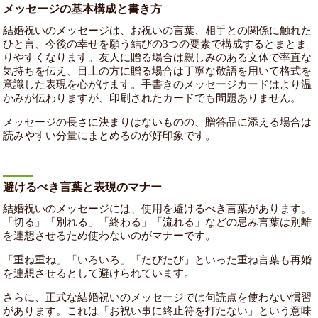
メッセージの基本構成と書き方
結婚祝いのメッセージは、お祝いの言葉、相手との関係に触れた
ひと言、今後の幸せを願う結びの3つの要素で構成するとまとま
りやすくなります。友人に贈る場合は親しみのある文体で率直な
気持ちを伝え、目上の方に贈る場合は丁寧な敬語を用いて格式を
意識した表現を心がけます。手書きのメッセージカードはより温
かみが伝わりますが、印刷されたカードでも問題ありません。
メッセージの長さに決まりはないものの、贈答品に添える場合は
読みやすい分量にまとめるのが好印象です。
避けるべき言葉と表現のマナー
結婚祝いのメッセージには、使用を避けるべき言葉があります。
「切る」「別れる」「終わる」「流れる」などの忌み言葉は別離
を連想させるため使わないのがマナーです。
「重ね重ね」「いろいろ」「たびたび」といった重ね言葉も再婚
を連想させるとして避けられています。
さらに、正式な結婚祝いのメッセージでは句読点を使わない慣習
があります。これは「お祝い事に終止符を打たない」という意味