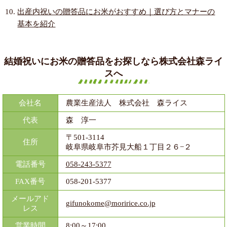
出産内祝いの贈答品にお米がおすすめ｜選び方とマナーの
基本を紹介
結婚祝いにお米の贈答品をお探しなら株式会社森ライ
スへ
会社名
農業生産法人 株式会社 森ライス
代表
森 淳一
〒501-3114
住所
岐阜県岐阜市芥見大船１丁目２６−２
電話番号
058-243-5377
FAX番号
058-201-5377
メールアド
gifunokome@moririce.co.jp
レス
営業時間
8:00～17:00