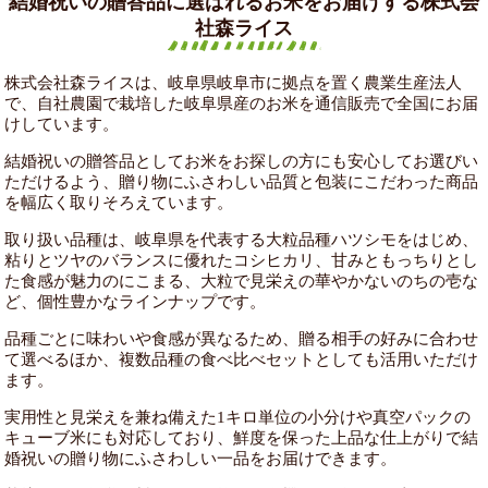
結婚祝いの贈答品に選ばれるお米をお届けする株式会
社森ライス
株式会社森ライスは、岐阜県岐阜市に拠点を置く農業生産法人
で、自社農園で栽培した岐阜県産のお米を通信販売で全国にお届
けしています。
結婚祝いの贈答品としてお米をお探しの方にも安心してお選びい
ただけるよう、贈り物にふさわしい品質と包装にこだわった商品
を幅広く取りそろえています。
取り扱い品種は、岐阜県を代表する大粒品種ハツシモをはじめ、
粘りとツヤのバランスに優れたコシヒカリ、甘みともっちりとし
た食感が魅力のにこまる、大粒で見栄えの華やかないのちの壱な
ど、個性豊かなラインナップです。
品種ごとに味わいや食感が異なるため、贈る相手の好みに合わせ
て選べるほか、複数品種の食べ比べセットとしても活用いただけ
ます。
実用性と見栄えを兼ね備えた1キロ単位の小分けや真空パックの
キューブ米にも対応しており、鮮度を保った上品な仕上がりで結
婚祝いの贈り物にふさわしい一品をお届けできます。