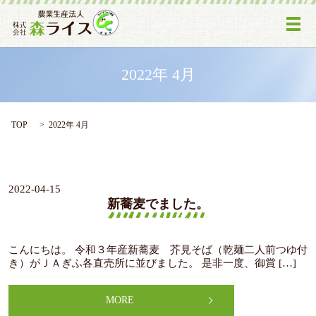
メ
2022年 4月
TOP
2022年 4月
2022-04-15
新蕎麦でました。
こんにちは。 令和３年産新蕎麦 芥見そば（乾麺二人前つゆ付
き）がＪＡぎふ各直売所に並びました。 是非一度、御賞 […]
MORE