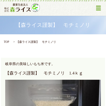
メ
【森ライス謹製】 モチミノリ
TOP
【森ライス謹製】 モチミノリ
岐阜県の美味しいもち米です。
【森ライス謹製】 モチミノリ 1.4ｋｇ