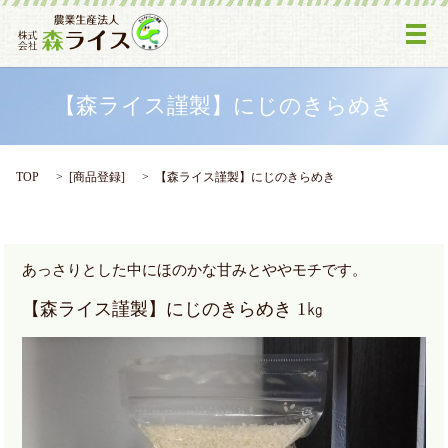
メ
【森ライス謹製】にじのきらめき
TOP
[
商品登録
]
【森ライス謹製】にじのきらめき
あっさりとした中にほのかな甘みとややモチです。
【森ライス謹製】にじのきらめき 1㎏