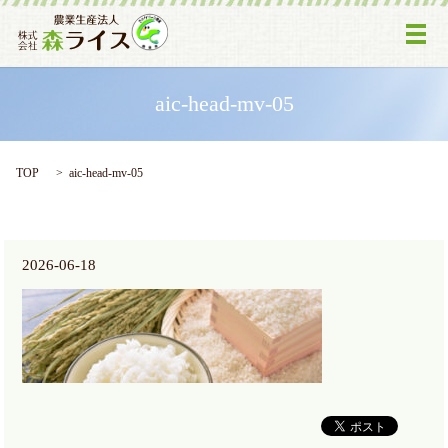
メ
aic-head-mv-05
TOP
aic-head-mv-05
2026-06-18