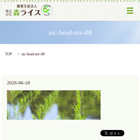
メ
aic-head-mv-08
TOP
aic-head-mv-08
2026-06-18