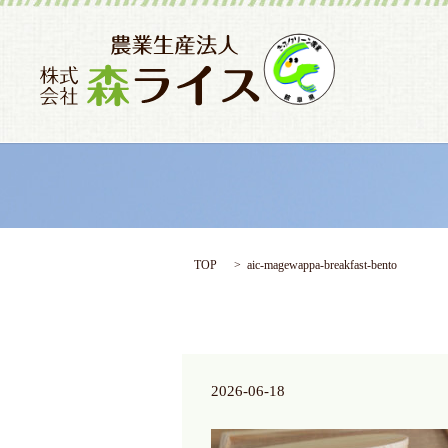
TOP
aic-magewappa-breakfast-bento
2026-06-18