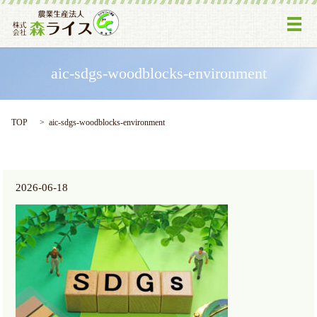
メ
aic-sdgs-woodblocks-environment
TOP
aic-sdgs-woodblocks-environment
2026-06-18