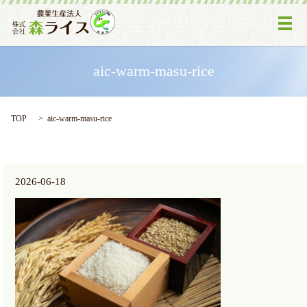
メ
aic-warm-masu-rice
TOP
aic-warm-masu-rice
2026-06-18