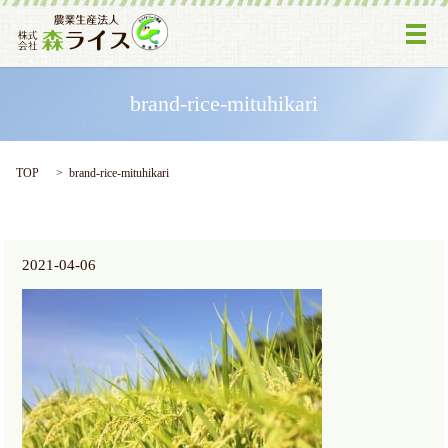
メ
brand-rice-mituhikari
TOP
brand-rice-mituhikari
2021-04-06