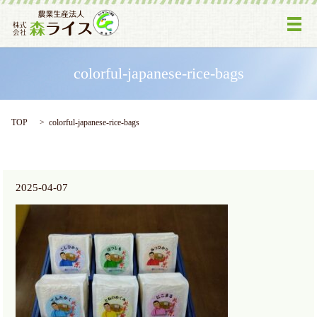
メ
colorful-japanese-rice-bags
TOP
colorful-japanese-rice-bags
2025-04-07