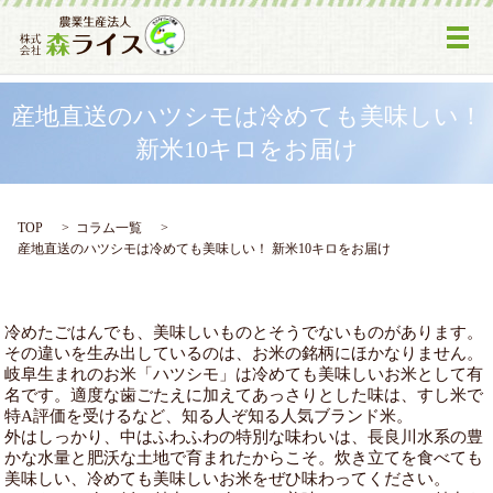
メ
産地直送のハツシモは冷めても美味しい！
新米10キロをお届け
TOP
コラム一覧
産地直送のハツシモは冷めても美味しい！ 新米10キロをお届け
冷めたごはんでも、美味しいものとそうでないものがあります。
その違いを生み出しているのは、お米の銘柄にほかなりません。
岐阜生まれのお米「ハツシモ」は冷めても美味しいお米として有
名です。適度な歯ごたえに加えてあっさりとした味は、すし米で
特A評価を受けるなど、知る人ぞ知る人気ブランド米。
外はしっかり、中はふわふわの特別な味わいは、長良川水系の豊
かな水量と肥沃な土地で育まれたからこそ。炊き立てを食べても
美味しい、冷めても美味しいお米をぜひ味わってください。