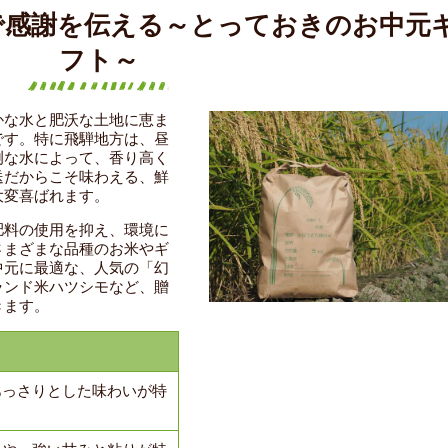
で感謝を伝える～とっておきのお中元
フト～
かな水と肥沃な土地に恵ま
です。特に飛騨地方は、昼
冽な水によって、香り高く
送だからこそ味わえる、鮮
大変喜ばれます。
肥料の使用を抑え、環境に
さまざまな品種のお米やギ
中元に最適な、人気の「幻
ランド米ハツシモなど、贈
きます。
あっさりとした味わいが特