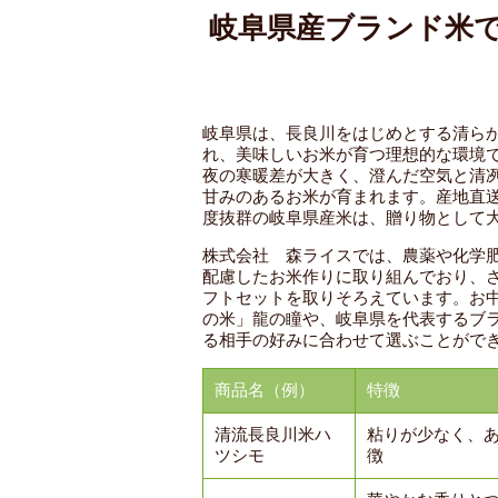
岐阜県産ブランド米
岐阜県は、長良川をはじめとする清ら
れ、美味しいお米が育つ理想的な環境
夜の寒暖差が大きく、澄んだ空気と清
甘みのあるお米が育まれます。産地直
度抜群の岐阜県産米は、贈り物として
株式会社 森ライスでは、農薬や化学
配慮したお米作りに取り組んでおり、
フトセットを取りそろえています。お
の米」龍の瞳や、岐阜県を代表するブ
る相手の好みに合わせて選ぶことがで
商品名（例）
特徴
清流長良川米ハ
粘りが少なく、
ツシモ
徴