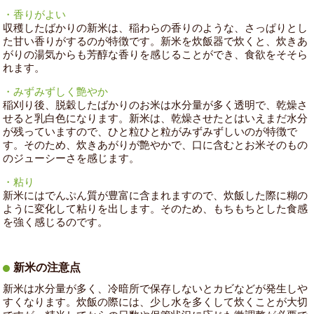
・香りがよい
収穫したばかりの新米は、稲わらの香りのような、さっぱりとし
た甘い香りがするのが特徴です。新米を炊飯器で炊くと、炊きあ
がりの湯気からも芳醇な香りを感じることができ、食欲をそそら
れます。
・みずみずしく艶やか
稲刈り後、脱穀したばかりのお米は水分量が多く透明で、乾燥さ
せると乳白色になります。新米は、乾燥させたとはいえまだ水分
が残っていますので、ひと粒ひと粒がみずみずしいのが特徴で
す。そのため、炊きあがりが艶やかで、口に含むとお米そのもの
のジューシーさを感じます。
・粘り
新米にはでんぷん質が豊富に含まれますので、炊飯した際に糊の
ように変化して粘りを出します。そのため、もちもちとした食感
を強く感じるのです。
新米の注意点
新米は水分量が多く、冷暗所で保存しないとカビなどが発生しや
すくなります。炊飯の際には、少し水を多くして炊くことが大切