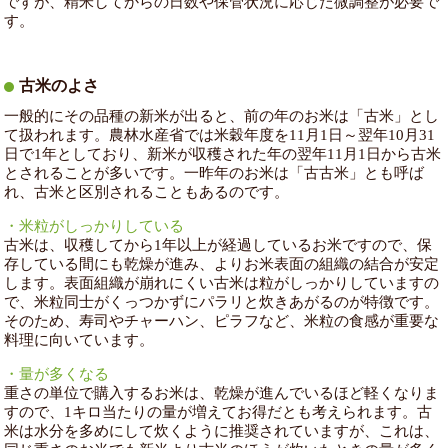
ですが、精米してからの日数や保管状況に応じた微調整が必要で
す。
古米のよさ
一般的にその品種の新米が出ると、前の年のお米は「古米」とし
て扱われます。農林水産省では米穀年度を11月1日～翌年10月31
日で1年としており、新米が収穫された年の翌年11月1日から古米
とされることが多いです。一昨年のお米は「古古米」とも呼ば
れ、古米と区別されることもあるのです。
・米粒がしっかりしている
古米は、収穫してから1年以上が経過しているお米ですので、保
存している間にも乾燥が進み、よりお米表面の組織の結合が安定
します。表面組織が崩れにくい古米は粒がしっかりしていますの
で、米粒同士がくっつかずにパラリと炊きあがるのが特徴です。
そのため、寿司やチャーハン、ピラフなど、米粒の食感が重要な
料理に向いています。
・量が多くなる
重さの単位で購入するお米は、乾燥が進んでいるほど軽くなりま
すので、1キロ当たりの量が増えてお得だとも考えられます。古
米は水分を多めにして炊くように推奨されていますが、これは、