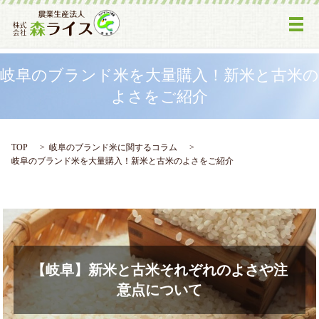
メ
岐阜のブランド米を大量購入！新米と古米の
よさをご紹介
TOP
岐阜のブランド米に関するコラム
岐阜のブランド米を大量購入！新米と古米のよさをご紹介
【岐阜】新米と古米それぞれのよさや注
意点について