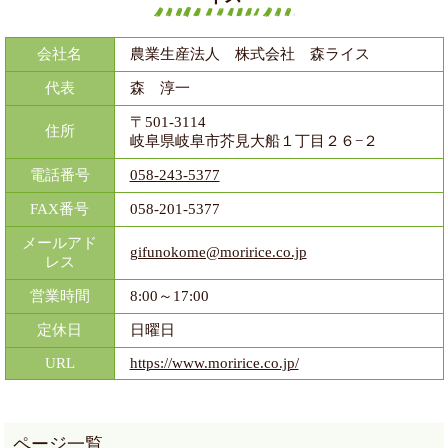
会社名
農業生産法人 株式会社 森ライス
代表
森 淳一
〒501-3114
住所
岐阜県岐阜市芥見大船１丁目２６−２
電話番号
058-243-5377
FAX番号
058-201-5377
メールアド
gifunokome@moririce.co.jp
レス
営業時間
8:00～17:00
定休日
日曜日
URL
https://www.moririce.co.jp/