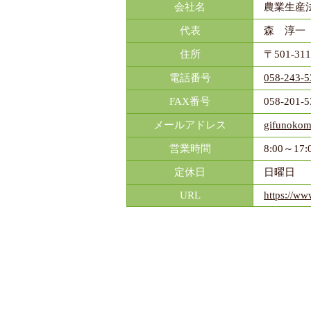
会社名
農業生産
代表
森 淳一
住所
〒501-31
電話番号
058-243-5
FAX番号
058-201-5
メールアドレス
gifunokom
営業時間
8:00～17:
定休日
日曜日
URL
https://ww