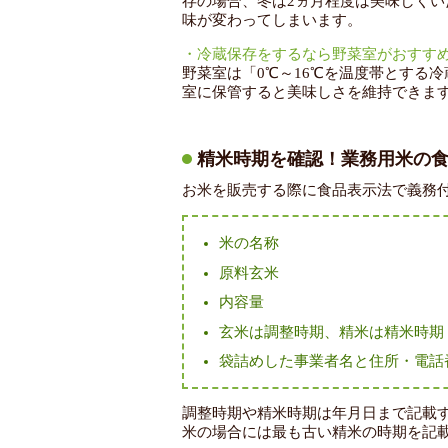
存の場合、冬は2ヵ月程度は美味しくい
味が変わってしまいます。
・冷蔵保存をするなら野菜室がおすす
野菜室は「0℃～16℃を温度帯とする
室に保管すると美味しさを維持できま
精米時期を確認！業務用米の
お米を販売する際に食品表示法で義務
米の名称
原料玄米
内容量
玄米は調整時期、精米は精米時期
袋詰めした事業者名と住所・電話
調整時期や精米時期は年月日まで記載
米の場合には最も古い精米の時期を記