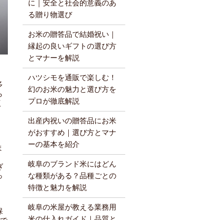
に｜安全と社会的意義のあ
る贈り物選び
お米の贈答品で結婚祝い｜
縁起の良いギフトの選び方
とマナーを解説
ハツシモを通販で楽しむ！
多
幻のお米の魅力と選び方を
ら
プロが徹底解説
く
出産内祝いの贈答品にお米
がおすすめ｜選び方とマナ
ーの基本を紹介
ま
岐阜のブランド米にはどん
ぎ
っ
な種類がある？品種ごとの
特徴と魅力を解説
岐阜の米屋が教える業務用
保
米の仕入れガイド｜品質と