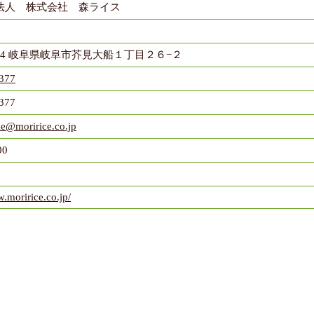
法人 株式会社 森ライス
14
岐阜県岐阜市芥見大船１丁目２６−２
377
377
e@moririce.co.jp
00
w.moririce.co.jp/