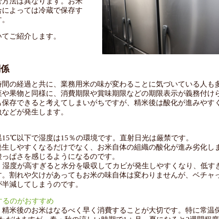
管方法は異なります。お米
合によっては冷蔵で保存す
す。
いてご紹介します。
関係
時間の経過と共に、業務用米の味が変わることに気づいている人も
菜や果物と同様に、消費期限や賞味期限などの期限表示が義務付け
も保存できると考えてしまいがちですが、精米後は酸化が進みやす
虫などが発生します。
15℃以下で湿度は15％の環境です。直射日光は厳禁です。
発生しやすくなるだけでなく、お米自体の組織の酸化が進み劣化し
酸っぱさを感じるようになるのです。
。湿度が高すぎると水分を吸収してカビが発生しやすくなり、低す
す。割れや欠けがあってもお米の味自体は変わりませんが、ベチャ
が半減してしまうのです。
するのがおすすめ
、精米後のお米はなるべく早く消費することが大切です。特に常温