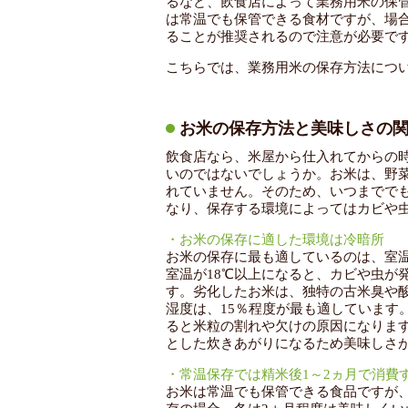
るなど、飲食店によって業務用米の保
は常温でも保管できる食材ですが、場
ることが推奨されるので注意が必要で
こちらでは、業務用米の保存方法につ
お米の保存方法と美味しさの
飲食店なら、米屋から仕入れてからの
いのではないでしょうか。お米は、野
れていません。そのため、いつまでで
なり、保存する環境によってはカビや
・お米の保存に適した環境は冷暗所
お米の保存に最も適しているのは、室温
室温が18℃以上になると、カビや虫が
す。劣化したお米は、独特の古米臭や
湿度は、15％程度が最も適しています
ると米粒の割れや欠けの原因になりま
とした炊きあがりになるため美味しさ
・常温保存では精米後1～2ヵ月で消費
お米は常温でも保管できる食品ですが