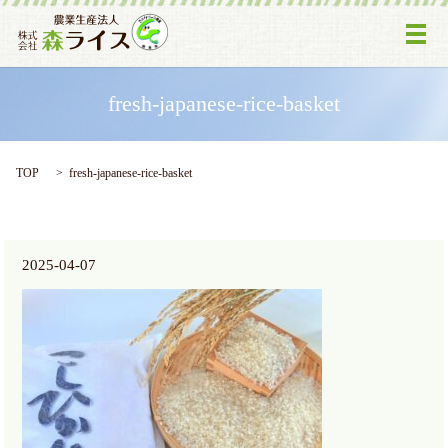
メ
fresh-japanese-rice-basket
TOP
fresh-japanese-rice-basket
2025-04-07