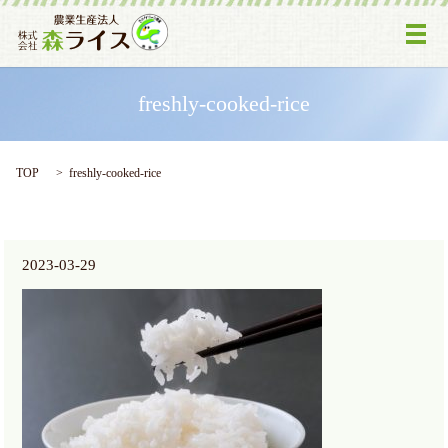
メ
freshly-cooked-rice
TOP
freshly-cooked-rice
2023-03-29