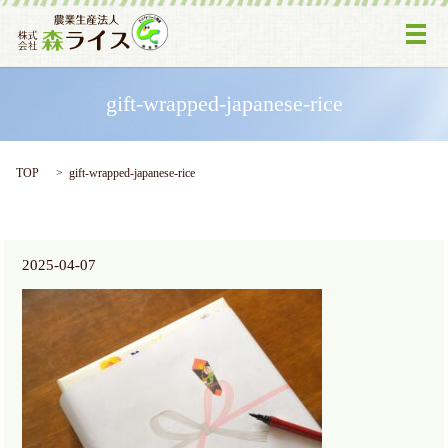
メ
gift-wrapped-japanese-rice
TOP
gift-wrapped-japanese-rice
2025-04-07