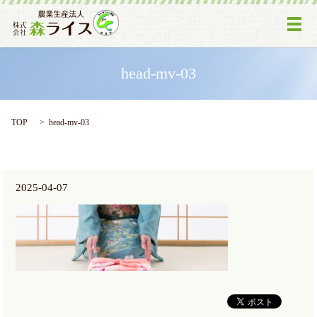
メ
head-mv-03
TOP
head-mv-03
2025-04-07