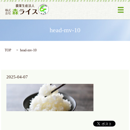
メ
head-mv-10
TOP
head-mv-10
2025-04-07