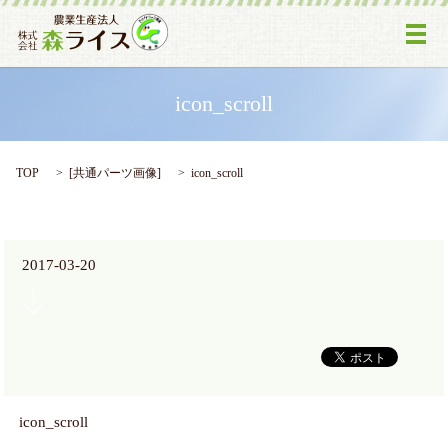
メ
icon_scroll
TOP
[
共通パーツ画像
]
icon_scroll
2017-03-20
icon_scroll