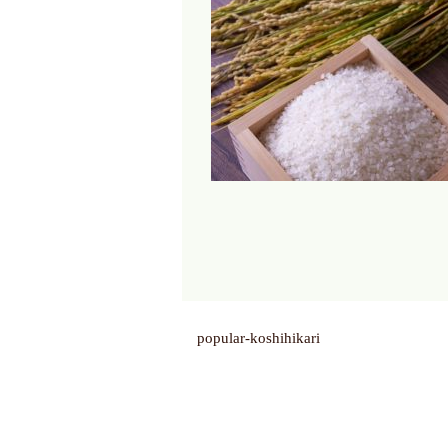
popular-koshihikari