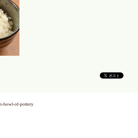
n-bowl-of-pottery