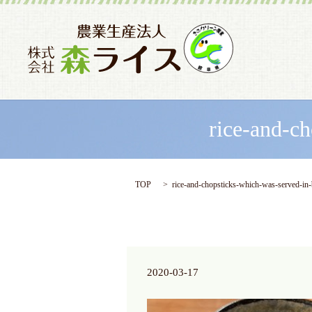
rice-and-c
TOP
rice-and-chopsticks-which-was-served-in-
2020-03-17