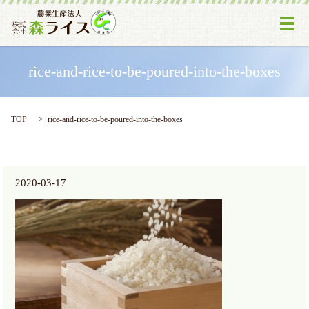
メ
rice-and-rice-to-be-poured-into-the-boxes
TOP
rice-and-rice-to-be-poured-into-the-boxes
2020-03-17