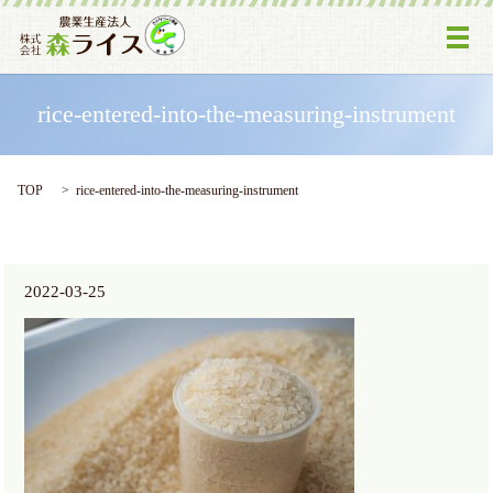
メ
rice-entered-into-the-measuring-instrument
TOP
rice-entered-into-the-measuring-instrument
2022-03-25