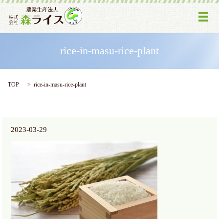
メ
rice-in-masu-rice-plant
TOP
rice-in-masu-rice-plant
2023-03-29