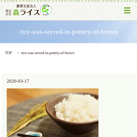
メ
rice-was-served-in-pottery-of-brown
TOP
rice-was-served-in-pottery-of-brown
2020-03-17