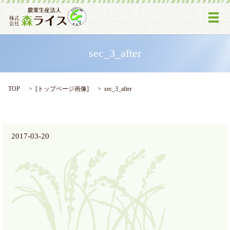
メ
sec_3_after
TOP
[
トップページ画像
]
sec_3_after
2017-03-20