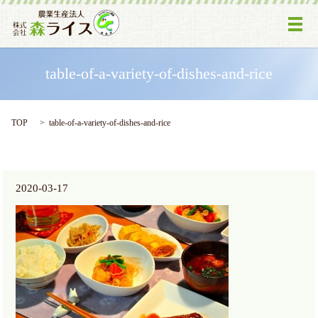
メ
table-of-a-variety-of-dishes-and-rice
TOP
table-of-a-variety-of-dishes-and-rice
2020-03-17