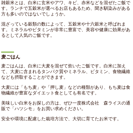
雑穀米とは、白米に玄米やアワ、キビ、赤米などを混ぜたご飯で
す。ランチで五穀米が選べるお店もあるため、聞き馴染みがある
方も多いのではないでしょうか。
混ざっている穀類の数によって、五穀米や十六穀米と呼ばれま
す。ミネラルやビタミンが非常に豊富で、美容や健康に効果があ
るとして人気のご飯です。
麦ごはん
麦ごはんは、白米に大麦を混ぜて炊いたご飯です。白米に加え
て、大麦に含まれるタンパク質やミネラル、ビタミン、食物繊維
なども摂取することができます。
大麦には「もち麦」や「押し麦」などの種類があり、もち麦は食
物繊維が豊富なダイエット食としても有名です。
美味しい白米をお探しの方は、ぜひ一度株式会社 森ライスの通
販で「ハツシモ」をお買い求めください。
安全や環境に配慮した栽培方法で、大切に育てたお米です。