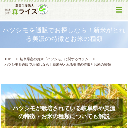
メ
ハツシモを通販でお探しなら！新米がとれ
る美濃の特徴とお米の種類
TOP
岐阜県産のお米「ハツシモ」に関するコラム
ハツシモを通販でお探しなら！新米がとれる美濃の特徴とお米の種類
ハツシモが栽培されている岐阜県や美濃
の特徴・お米の種類についても解説