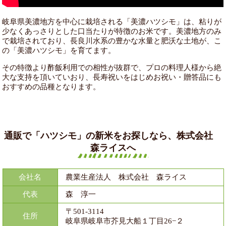
岐阜県美濃地方を中心に栽培される「美濃ハツシモ」は、粘りが
少なくあっさりとした口当たりが特徴のお米です。美濃地方のみ
で栽培されており、長良川水系の豊かな水量と肥沃な土地が、こ
の「美濃ハツシモ」を育てます。
その特徴より酢飯利用での相性が抜群で、プロの料理人様から絶
大な支持を頂いていおり、長寿祝いをはじめお祝い・贈答品にも
おすすめの品種となります。
通販で「ハツシモ」の新米をお探しなら、株式会社
森ライスへ
会社名
農業生産法人 株式会社 森ライス
代表
森 淳一
〒501-3114
住所
岐阜県岐阜市芥見大船１丁目26−２