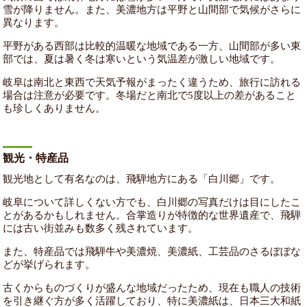
雪が降りません。また、美濃地方は平野と山間部で気候がさらに
異なります。
平野がある西部は比較的温暖な地域である一方、山間部が多い東
部では、夏は暑く冬は寒いという気温差が激しい地域です。
岐阜は南北と東西で天気予報がまったく違うため、旅行に訪れる
場合は注意が必要です。冬場だと南北で5度以上の差があること
も珍しくありません。
観光・特産品
観光地として有名なのは、飛騨地方にある「白川郷」です。
岐阜について詳しくない方でも、白川郷の写真だけは目にしたこ
とがあるかもしれません。合掌造りが特徴的な世界遺産で、飛騨
には古い街並みも数多く残されています。
また、特産品では飛騨牛や美濃焼、美濃紙、工芸品のさるぼぼな
どが挙げられます。
古くからものづくりが盛んな地域だったため、現在も職人の技術
を引き継ぐ方が多く活躍しており、特に美濃紙は、日本三大和紙