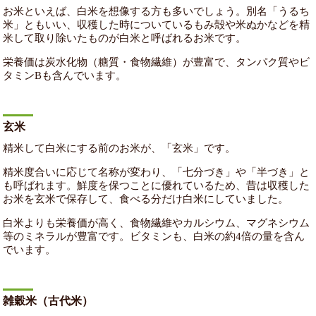
お米といえば、白米を想像する方も多いでしょう。別名「うるち
米」ともいい、収穫した時についているもみ殻や米ぬかなどを精
米して取り除いたものが白米と呼ばれるお米です。
栄養価は炭水化物（糖質・食物繊維）が豊富で、タンパク質やビ
タミンBも含んでいます。
玄米
精米して白米にする前のお米が、「玄米」です。
精米度合いに応じて名称が変わり、「七分づき」や「半づき」と
も呼ばれます。鮮度を保つことに優れているため、昔は収穫した
お米を玄米で保存して、食べる分だけ白米にしていました。
白米よりも栄養価が高く、食物繊維やカルシウム、マグネシウム
等のミネラルが豊富です。ビタミンも、白米の約4倍の量を含ん
でいます。
雑穀米（古代米）