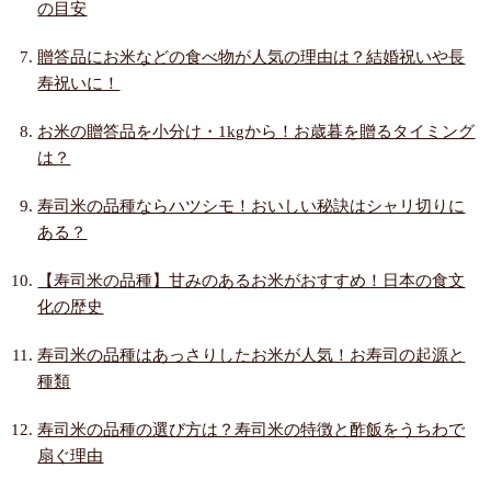
の目安
贈答品にお米などの食べ物が人気の理由は？結婚祝いや長
寿祝いに！
お米の贈答品を小分け・1kgから！お歳暮を贈るタイミング
は？
寿司米の品種ならハツシモ！おいしい秘訣はシャリ切りに
ある？
【寿司米の品種】甘みのあるお米がおすすめ！日本の食文
化の歴史
寿司米の品種はあっさりしたお米が人気！お寿司の起源と
種類
寿司米の品種の選び方は？寿司米の特徴と酢飯をうちわで
扇ぐ理由