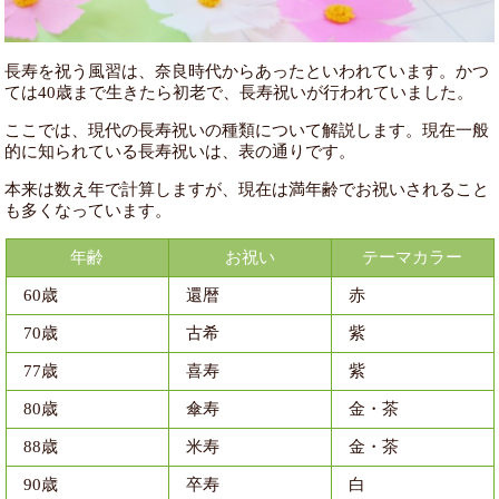
長寿を祝う風習は、奈良時代からあったといわれています。かつ
ては40歳まで生きたら初老で、長寿祝いが行われていました。
ここでは、現代の長寿祝いの種類について解説します。現在一般
的に知られている長寿祝いは、表の通りです。
本来は数え年で計算しますが、現在は満年齢でお祝いされること
も多くなっています。
年齢
お祝い
テーマカラー
60歳
還暦
赤
70歳
古希
紫
77歳
喜寿
紫
80歳
傘寿
金・茶
88歳
米寿
金・茶
90歳
卒寿
白