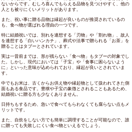
ないからです。むしろ喜んでもらえる品物を見つけやすく、他の
人とも被りにくいメリットがあります。
また、祝い事に贈る品物は縁起が良いものが推奨されているの
も、食べ物が選ばれる理由の一つです。
特に結婚祝いでは、別れを連想する「刃物」や「割れ物」、故人
を連想する「白いハンカチ」、葬式や法事で贈られる「お茶」を
贈ることはタブーとされています。
実は一昔前までは、形が残らない「食べ物」もタブーの対象でし
た。しかし、現代においては「子宝」や「食事に困らないよう
に」といった意味が込められており、縁起が良いとされていま
す。
中でもお米は、古くからお供え物や縁起物として扱われてきた側
面もある食品です。豊穣や子宝の象徴とされることもあるため、
結婚祝いに贈る方も少なくありません。
日持ちもするため、急いで食べてもらわなくても腐らない点もメ
リットです。
また、自炊をしない方でも簡単に調理することが可能なので、誰
に贈っても失敗しにくい食べ物といえるでしょう。